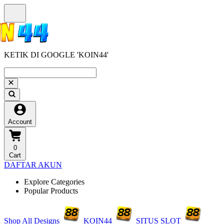
KETIK DI GOOGLE 'KOIN44'
Account
0
Cart
DAFTAR AKUN
Explore Categories
Popular Products
Shop All Designs
KOIN44
SITUS SLOT