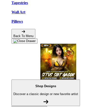
Tapestries
Wall Art
Pillows
Back To Menu
Shop Designs
Discover a classic design or new favorite artist