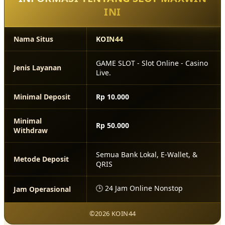
INI
Nama Situs
KOIN44
GAME SLOT - Slot Online - Casino
Jenis Layanan
Live.
Minimal Deposit
Rp 10.000
Minimal
Rp 50.000
Withdraw
Semua Bank Lokal, E-Wallet, &
Metode Deposit
QRIS
🕒 24 Jam Online Nonstop
Jam Operasional
©2026 KOIN44