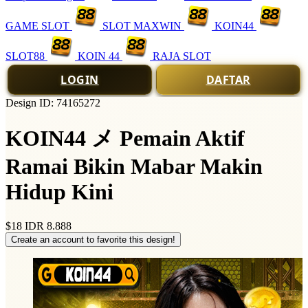
GAME SLOT
SLOT MAXWIN
KOIN44
SLOT88
KOIN 44
RAJA SLOT
LOGIN
DAFTAR
Design ID: 74165272
KOIN44 メ Pemain Aktif
Ramai Bikin Mabar Makin
Hidup Kini
$18
IDR 8.888
Create an account to favorite this design!