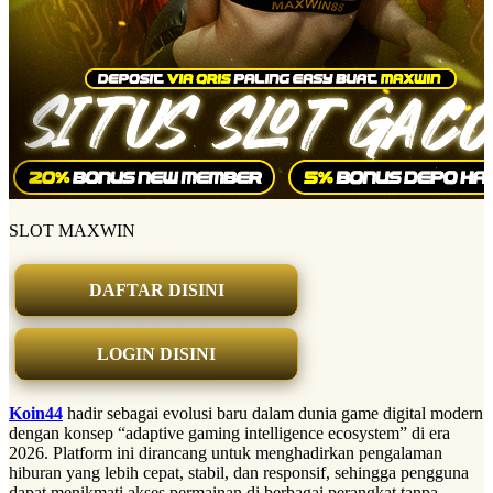
SLOT MAXWIN
DAFTAR DISINI
LOGIN DISINI
Koin44
hadir sebagai evolusi baru dalam dunia game digital modern
dengan konsep “adaptive gaming intelligence ecosystem” di era
2026. Platform ini dirancang untuk menghadirkan pengalaman
hiburan yang lebih cepat, stabil, dan responsif, sehingga pengguna
dapat menikmati akses permainan di berbagai perangkat tanpa