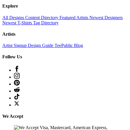
Explore
All Designs
Content Directory
Featured Artists
Newest Designers
Newest T-Shirts
Tag Directory
Artists
Artist Signup
Design Guide
TeePublic Blog
Follow Us
We Accept