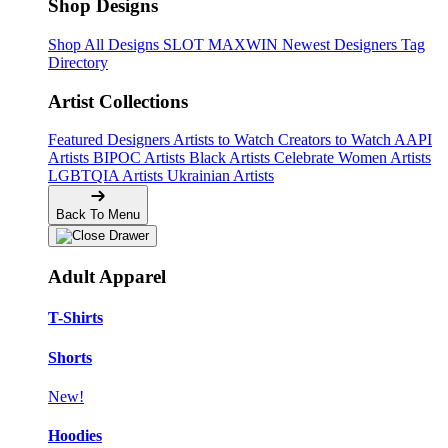
Shop Designs
Shop All Designs
SLOT MAXWIN
Newest Designers
Tag
Directory
Artist Collections
Featured Designers
Artists to Watch
Creators to Watch
AAPI
Artists
BIPOC Artists
Black Artists
Celebrate Women Artists
LGBTQIA Artists
Ukrainian Artists
Back To Menu
Adult Apparel
T-Shirts
Shorts
New!
Hoodies